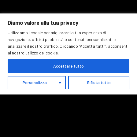
Diamo valore alla tua privacy
Utilizziamo i cookie per migliorare la tua esperienza di
navigazione, offrirti pubblicità o contenuti personalizzati e
Contatti
analizzare il nostro traffico. Cliccando “Accetta tutti”, acconsenti
al nostro utilizzo dei cookie.
+39 370 147 1716
Accettare tutto
info@eremodellagiubiliana.com
Personalizza
Rifiuta tutto
© 2026 All Rights Reserved. Nifuxi s.r.l. – P. Iva
01776580886 – Developed By
Revolution